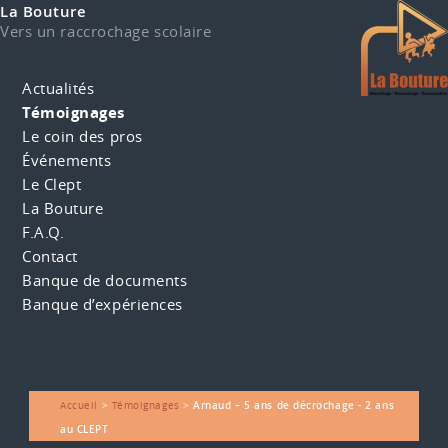
La Bouture
Vers un raccrochage scolaire
Actualités
Témoignages
Le coin des pros
Événements
Le Clept
La Bouture
F.A.Q.
Contact
Banque de documents
Banque d’expériences
Accueil
>
Témoignages
>
Arnaud – 5 ans de décrochage - 2 ans
au CLEPT