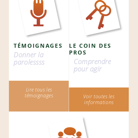
TÉMOIGNAGES
LE COIN DES
PROS
Donner la
Comprendre
parolessss
pour agir
Lire tous les
témoignages
Voir toutes les
informations