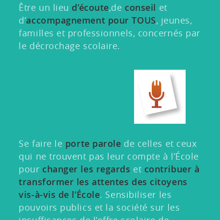
Être un lieu
d’écoute
,de
conseil
et
d’
accompagnement pour TOUS
, jeunes,
familles et professionnels, concernés par
le décrochage scolaire.
Se faire le
porte parole
de celles et ceux
qui ne trouvent pas leur compte à l’École
pour
changer les regards
et
contribuer à
transformer les attentes des citoyens
vis-à-vis de l’École
. Sensibiliser les
pouvoirs publics et la société sur les
insuffisances de l’offre scolaire de