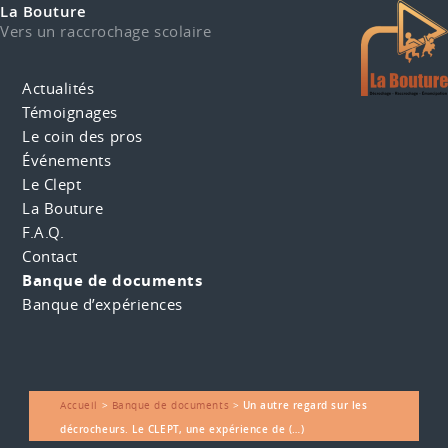
La Bouture
Vers un raccrochage scolaire
Actualités
Témoignages
Le coin des pros
Événements
Le Clept
La Bouture
F.A.Q.
Contact
Banque de documents
Banque d’expériences
Accueil
>
Banque de documents
>
Un autre regard sur les
décrocheurs. Le CLEPT, une expérience de (…)