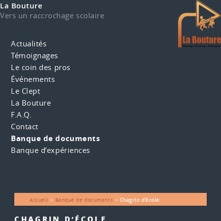
La Bouture
Vers un raccrochage scolaire
Actualités
Témoignages
Le coin des pros
Événements
Le Clept
La Bouture
F.A.Q.
Contact
Banque de documents
Banque d’expériences
Accueil
>
Banque de documents
>
Chagrin d’école
CHAGRIN D’ÉCOLE